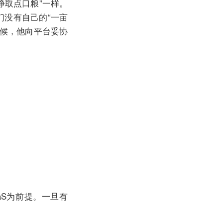
挣取点口粮”一样。
们没有自己的“一亩
时候，他向平台妥协
。
。
aS为前提。一旦有